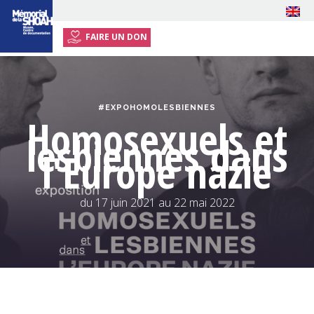
FAIRE UN DON
ACCUEIL
EXPOSITION
#EXPOHOMOLESBIENNES
ÉVÉNEMENTS
Homosexuels et
lesbiennes dans
PRESSE
l'Europe nazie
INFOS PRATIQUES
RESSOURCES
du 17 juin 2021 au 22 mai 2022